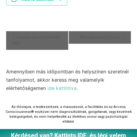
Event
Csere-bere Kihívás
Mimikri tanfolyam
Hét
Navigation
Amennyiben más időpontban és helyszínen szeretnél
tanfolyamot, akkor keress meg valamelyik
elérhetőségemen
ide kattintva
.
Az illóolajok, a testkezelések, a masszázsok, a facilitálás és az Access
Consciousness®‎ eszközei nem diagnosztizálnak, gyógyítanak, vagy kezelnek
betegségeket, és nem helyettesítik az illetékes orvosi vagy pszichológiai
ellátást.
Kérdésed van? Kattints IDE, és lépj velem