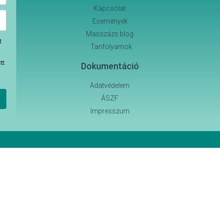
Kapcsolat
Események
Masszázs blog
t
Tanfolyamok
g
tt
Dokumentáció
Adatvédelem
ÁSZF
Impresszum