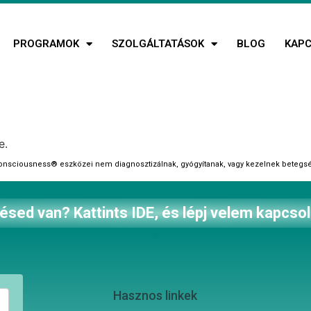
PROGRAMOK
SZOLGÁLTATÁSOK
BLOG
KAP
e.
 Consciousness®‎ eszközei nem diagnosztizálnak, gyógyítanak, vagy kezelnek betegségek
ésed van? Kattints IDE, és lépj velem kapcsol
Hasznos linkek