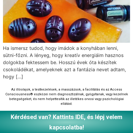
Ha ismersz tudod, hogy imádok a konyhában lenni,
sütni-főzni. A lényeg, hogy kreatív energiáim hasznos
dolgokba fektessem be. Hosszú évek óta készítek
csokoládékat, amelyeknek azt a fantázia nevet adtam,
hogy […]
Az illóolajok, a testkezelések, a masszázsok, a facilitálás és az Access
Consciousness®‎ eszközei nem diagnosztizálnak, gyógyítanak, vagy kezelnek
betegségeket, és nem helyettesítik az illetékes orvosi vagy pszichológiai
ellátást.
Kérdésed van? Kattints IDE, és lépj velem
kapcsolatba!