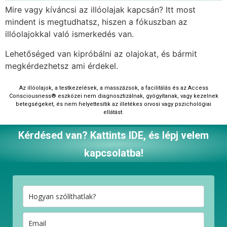
Mire vagy kíváncsi az illóolajak kapcsán? Itt most
mindent is megtudhatsz, hiszen a fókuszban az
illóolajokkal való ismerkedés van.
Lehetőséged van kipróbálni az olajokat, és bármit
megkérdezhetsz ami érdekel.
Az illóolajok, a testkezelések, a masszázsok, a facilitálás és az Access
Consciousness®‎ eszközei nem diagnosztizálnak, gyógyítanak, vagy kezelnek
betegségeket, és nem helyettesítik az illetékes orvosi vagy pszichológiai
ellátást.
Kérdésed van? Kattints IDE, és lépj velem
kapcsolatba!