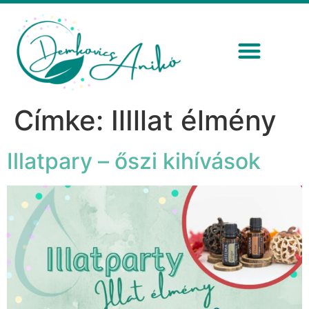
Címke:
IlIllat élmény
Illatpary – őszi kihívások