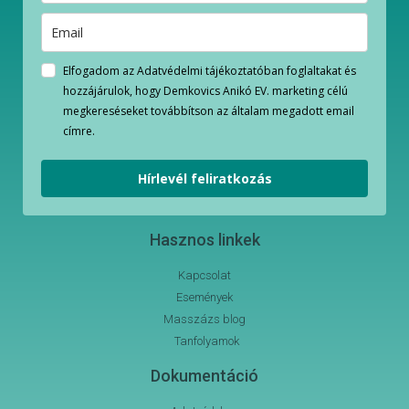
Elfogadom az Adatvédelmi tájékoztatóban foglaltakat és
hozzájárulok, hogy Demkovics Anikó EV. marketing célú
megkereséseket továbbítson az általam megadott email
címre.
Hírlevél feliratkozás
Hasznos linkek
Kapcsolat
Események
Masszázs blog
Tanfolyamok
Dokumentáció