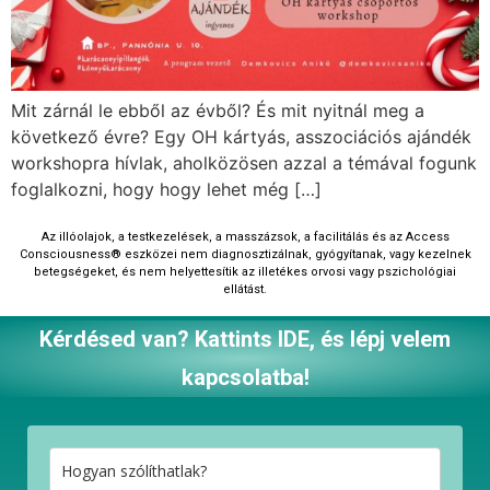
Mit zárnál le ebből az évből? És mit nyitnál meg a
következő évre? Egy OH kártyás, asszociációs ajándék
workshopra hívlak, aholközösen azzal a témával fogunk
foglalkozni, hogy hogy lehet még […]
Az illóolajok, a testkezelések, a masszázsok, a facilitálás és az Access
Consciousness®‎ eszközei nem diagnosztizálnak, gyógyítanak, vagy kezelnek
betegségeket, és nem helyettesítik az illetékes orvosi vagy pszichológiai
ellátást.
Kérdésed van? Kattints IDE, és lépj velem
kapcsolatba!