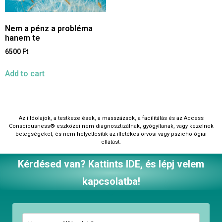
Nem a pénz a probléma
hanem te
6500
Ft
Add to cart
Az illóolajok, a testkezelések, a masszázsok, a facilitálás és az Access
Consciousness®‎ eszközei nem diagnosztizálnak, gyógyítanak, vagy kezelnek
betegségeket, és nem helyettesítik az illetékes orvosi vagy pszichológiai
ellátást.
Kérdésed van? Kattints IDE, és lépj velem
kapcsolatba!