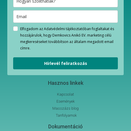
Elfogadom az Adatvédelmi tájékoztatóban foglaltakat és
hozzájárulok, hogy Demkovics Anikó EV. marketing célú
megkereséseket továbbítson az általam megadott email
címre.
Hírlevél feliratkozás
Hasznos linkek
Kapcsolat
Események
Masszázs blog
Tanfolyamok
Dokumentáció